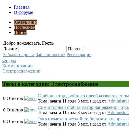
Главная
О форуме
Оглавление
Последнее
Поиск
Добро пожаловать,
Гость
Логин:
Пароль:
Забыли пароль?
Забыли логин?
Регистрация
Форум
Коммуникации
Электроснабжение
Темы в категории: Электроснабжение
Стабилизатор двойного преобразования: отз
0
Ответов
Тема начата 11 года 3 мес. назад
от
Administrat
Симисторный стабилизатор напряжения: отз
0
Ответов
Тема начата 11 года 3 мес. назад
от
Administrat
Электромеханический стабилизатор напряже
0
Ответов
Тема начата 11 года 3 мес. назад
от
Administrat