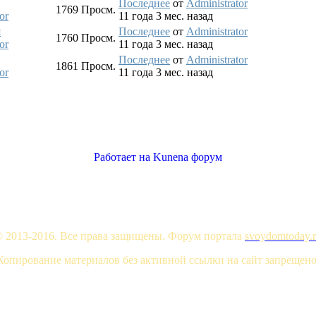
Последнее
от
Administrator
1769
Просм.
or
11 года 3 мес. назад
я
Последнее
от
Administrator
1760
Просм.
or
11 года 3 мес. назад
Последнее
от
Administrator
1861
Просм.
or
11 года 3 мес. назад
Работает на
Kunena форум
 2013-2016. Все права защищены. Форум портала
svoydomtoday.
Копирование материалов без активной ссылки на сайт запрещено