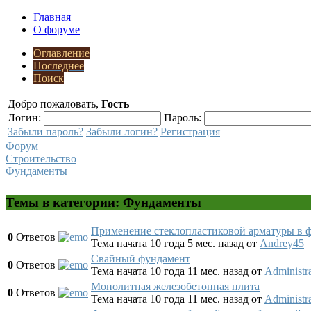
Главная
О форуме
Оглавление
Последнее
Поиск
Добро пожаловать,
Гость
Логин:
Пароль:
Забыли пароль?
Забыли логин?
Регистрация
Форум
Строительство
Фундаменты
Темы в категории: Фундаменты
Применение стеклопластиковой арматуры в 
0
Ответов
Тема начата 10 года 5 мес. назад
от
Andrey45
Свайный фундамент
0
Ответов
Тема начата 10 года 11 мес. назад
от
Administra
Монолитная железобетонная плита
0
Ответов
Тема начата 10 года 11 мес. назад
от
Administra